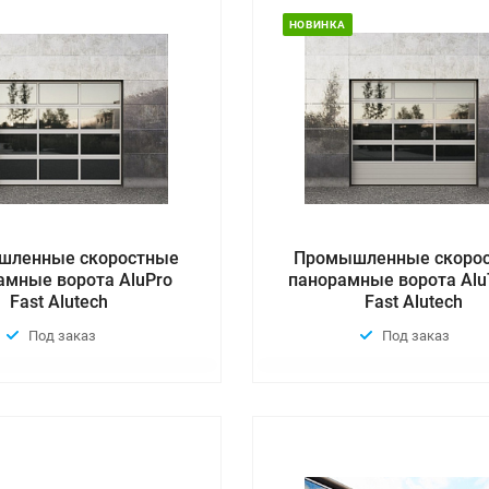
НОВИНКА
шленные скоростные
Промышленные скоро
амные ворота AluPro
панорамные ворота Al
Fast Alutech
Fast Alutech
Под заказ
Под заказ