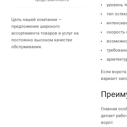
уровень т
тип остек
Цель нашей компании —
интенсивн
предложение широкого
скорость 
ассортимента товаров и услуг на
постоянно высоком качестве
возможно
обслуживания.
требовани
архитекту
Если ворота
вариант зап
Преим
Главная осо
делает рабо
ворот.