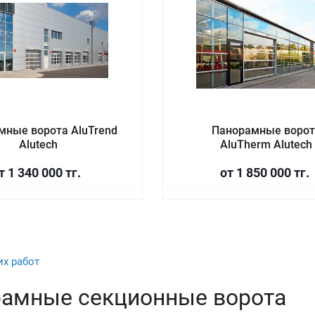
мные ворота AluTrend
Панорамные ворот
Alutech
AluTherm Alutech
т 1 340 000 тг.
от 1 850 000 тг.
х работ
амные секционные ворота