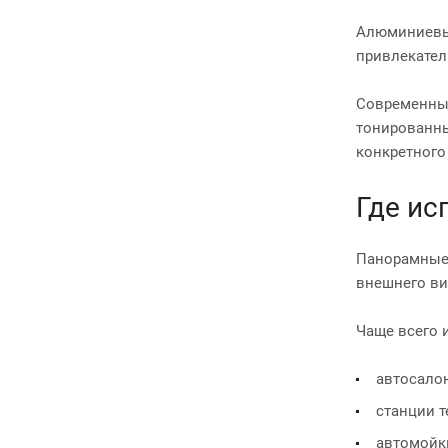
Алюминиевые
привлекател
Современные
тонированны
конкретного 
Где ис
Панорамные 
внешнего ви
Чаще всего 
автосало
станции т
автомойк