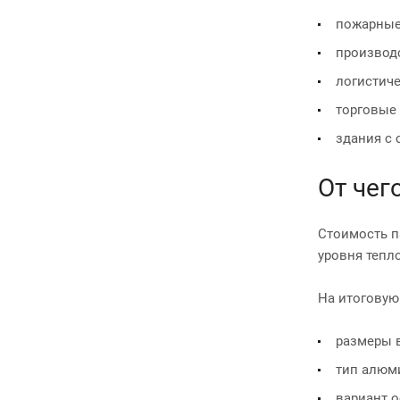
пожарные
производ
логистич
торговые
здания с
От чег
Стоимость п
уровня тепл
На итоговую
размеры в
тип алюм
вариант о