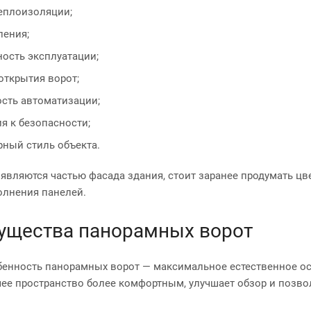
еплоизоляции;
ления;
ость эксплуатации;
открытия ворот;
сть автоматизации;
я к безопасности;
рный стиль объекта.
 являются частью фасада здания, стоит заранее продумать цв
олнения панелей.
ущества панорамных ворот
бенность панорамных ворот — максимальное естественное о
чее пространство более комфортным, улучшает обзор и позво