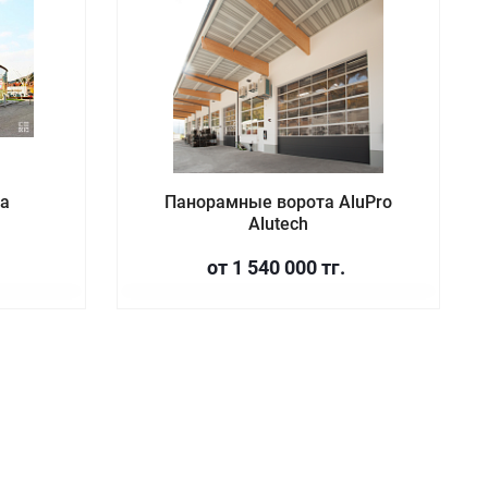
а
Панорамные ворота AluPro
Alutech
от 1 540 000 тг.