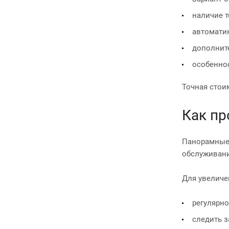
наличие 
автоматик
дополнит
особенно
Точная стои
Как пр
Панорамные 
обслуживани
Для увеличе
регулярн
следить з