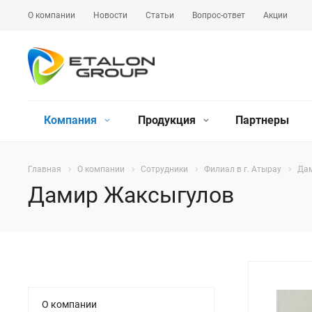
О компании
Новости
Статьи
Вопрос-ответ
Акции
Компания
Продукция
Партнеры
Главная
О компании
Сотрудники
Филиал в г. Атырау
Да
Дамир Жаксыгулов
О компании