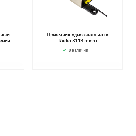
ьный
Приемник одноканальный
ления
Radio 8113 micro
т
В наличии