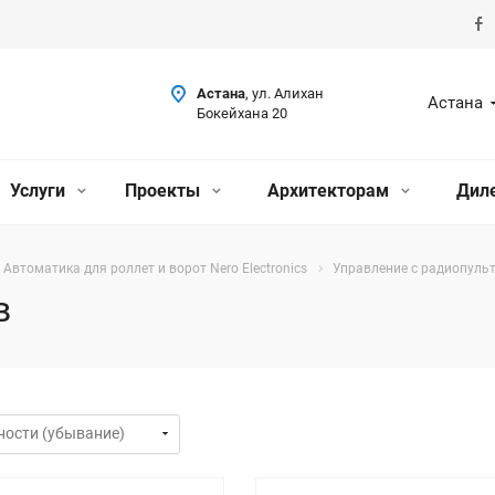
Астана
, ул. Алихан
Астана
Бокейхана 20
Услуги
Проекты
Архитекторам
Дил
Автоматика для роллет и ворот Nero Electronics
Управление с радиопуль
в