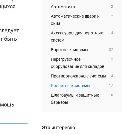
ющихся
Автоматика
2
Автоматические двери и
2
окна
следует
Аксессуары для воротных
4
т быть
систем
Воротные системы
37
Перегрузочное
2
оборудование для складов
Противопожарные системы
4
Роллетные системы
17
Шлагбаумы и защитные
10
барьеры
помощь
Это интересно