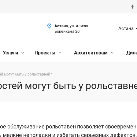
Астана
, ул. Алихан
Астана
Бокейхана 20
Услуги
Проекты
Архитекторам
Дил
й могут быть у рольставней?
стей могут быть у рольставн
ое обслуживание рольставен позволяет своевремен
 мелкие неполадки и избегать серьезных дефектов.