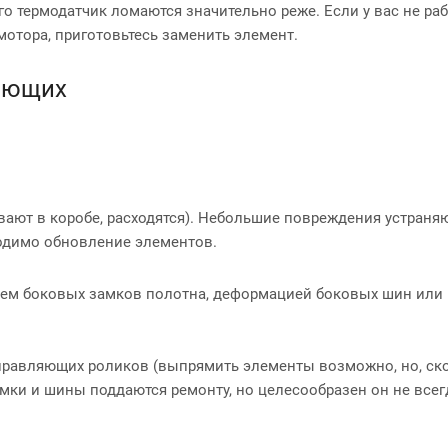
о термодатчик ломаются значительно реже. Если у вас не ра
отора, приготовьтесь заменить элемент.
ляющих
ают в коробе, расходятся). Небольшие повреждения устраня
ходимо обновление элементов.
ием боковых замков полотна, деформацией боковых шин или
правляющих роликов (выпрямить элементы возможно, но, ско
амки и шины поддаются ремонту, но целесообразен он не все