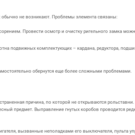
х обычно не возникают. Проблемы элемента связаны:
сорением. Провести осмотр и очистку ригельного замка мож
отна подвижных комплектующих – кардана, редуктора, подши
амостоятельно обернутся еще более сложными проблемами.
траненная причина, по которой не открываются рольставни.
весный предмет. Выправление гнутых коробов проводится ред
гателя, вызванные неполадками его выключателя, пульта уп