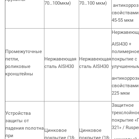
70…100мкм)
70…100 мкм)
антикорро
свойствами 
45-55 мкм
Нержавеюща
AISI430 +
Промежуточные
полимерно
петли,
Нержавеющая
Нержавеющая
покрытие с
роликовые
сталь AISI430
сталь AISI430
улучшенны
кронштейны
антикорро
свойствами 
225 мкм
Защитное
трехслойно
Устройства
покрытие «
защиты от
321» / Ruspe
падения полотна
Цинковое
Цинковое
при
покрытие (18-
покрытие (18-