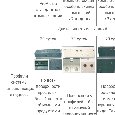
комплектом для
комплек
ProPlus в
особо влажных
особо в
стандартной
помещений
помещ
комплектации
«Стандарт»
«Экс
Длительность испытаний
30 суток
70 суток
70 с
Профили
По всей
системы
поверхности
Поверх
направляющих
профилей -
профиле
и подвеса
Поверхность
белый налет с
измен
профилей – без
объемными
первонач
изменений
продуктами
вида. Ед
первоначального