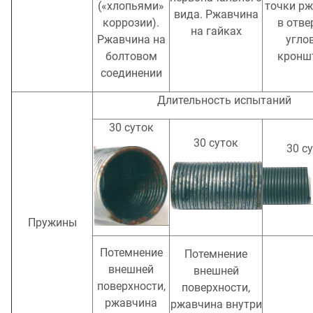
(«хлопьями»
точки р
вида. Ржавчина
коррозии).
в отве
на гайках
Ржавчина на
угло
болтовом
кронш
соединении
Длительность испытаний
30 суток
30 суток
30 с
Пружины
Потемнение
Потемнение
внешней
внешней
поверхности,
поверхности,
ржавчина
ржавчина внутри