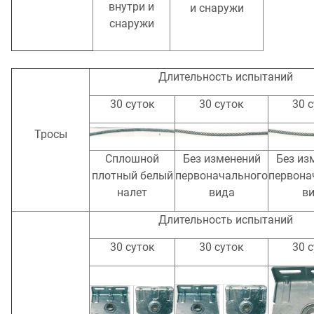
внутри и
и снаружи
снаружи
Длительность испытаний
30 суток
30 суток
30 
Тросы
Сплошной
Без изменений
Без из
плотный белый
первоначального
первона
налет
вида
в
Длительность испытаний
30 суток
30 суток
30 