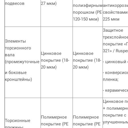
подвесов
27 мкм)
полиэфирным
антикорро
порошком (PE
свойствами 
120-150 мкм)
225 мкм
Защитное
трехслойно
Элементы
покрытие «
торсионного
321» / Ruspe
Цинковое
Цинковое
вала
покрытие (18-
покрытие (18-
(промежуточные
- цинковый 
20 мкм)
20 мкм)
и боковые
- конверсио
кронштейны)
пленка;
- керамичес
Цинковое п
+ полимерн
покрытие с
Полимерное
Полимерное
Торсионные
улучшенны
покрытие (PE
покрытие (PE
пружины