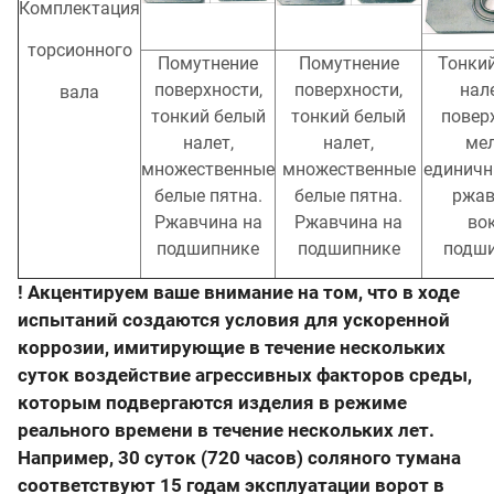
Комплектация
торсионного
Помутнение
Помутнение
Тонки
поверхности,
поверхности,
нал
вала
тонкий белый
тонкий белый
повер
налет,
налет,
ме
множественные
множественные
единичн
белые пятна.
белые пятна.
ржа
Ржавчина на
Ржавчина на
во
подшипнике
подшипнике
подш
! Акцентируем ваше внимание на том, что в ходе
испытаний создаются условия для ускоренной
коррозии, имитирующие в течение нескольких
суток воздействие агрессивных факторов среды,
которым подвергаются изделия в режиме
реального времени в течение нескольких лет.
Например, 30 суток (720 часов) соляного тумана
соответствуют 15 годам эксплуатации ворот в