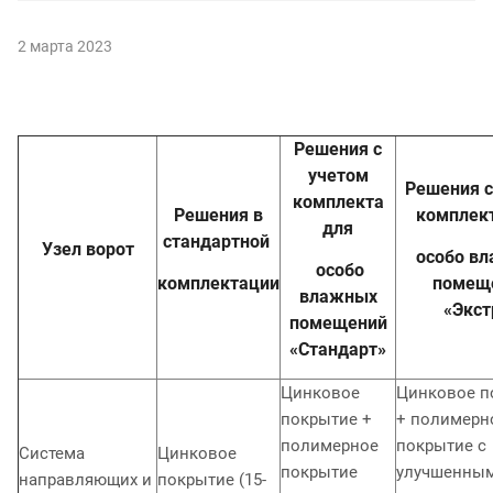
2 марта 2023
Решения с
учетом
Решения с
комплекта
Решения в
комплек
для
стандартной
Узел ворот
особо в
особо
комплектации
помещ
влажных
«Экст
помещений
«Стандарт»
Цинковое
Цинковое п
покрытие +
+ полимерн
полимерное
покрытие с
Система
Цинковое
покрытие
улучшенны
направляющих и
покрытие (15-