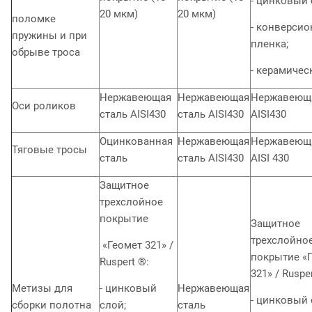
- цинковый 
20 мкм)
20 мкм)
поломке
- конверсио
пружины и при
пленка;
обрыве троса
- керамичес
Нержавеющая
Нержавеющая
Нержавеющ
Оси роликов
сталь AISI430
сталь AISI430
AISI430
Оцинкованная
Нержавеющая
Нержавеюща
Тяговые тросы
сталь
сталь AISI430
AISI 430
Защитное
трехслойное
покрытие
Защитное
трехслойно
«Геомет 321» /
покрытие «
Ruspert ®:
321» / Ruspe
Метизы для
- цинковый
Нержавеющая
- цинковый 
сборки полотна
слой;
сталь