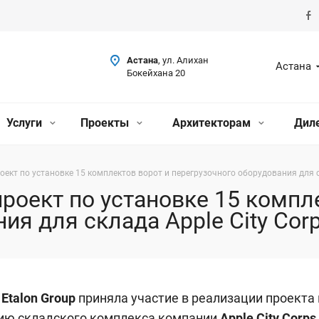
Астана
, ул. Алихан
Астана
Бокейхана 20
Услуги
Проекты
Архитекторам
Дил
оект по установке 15 комплектов ворот и перегрузочного оборудования для ск
проект по установке 15 компл
ия для склада Apple City Cor
а
Etalon Group
приняла участие в реализации проекта 
ию складского комплекса компании
Apple City Corps