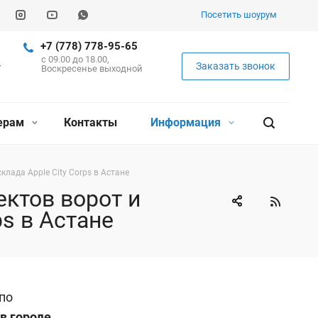
Посетить шоурум
+7 (778) 778-95-65
c 09.00 до 18.00,
Заказать звонок
Воскресенье выходной
ерам
Контакты
Информация
лада Apple City Corps в Астане
ектов ворот и
ps в Астане
по
 в городе