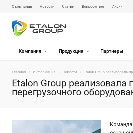
О компании
Новости
Статьи
Вопрос-ответ
Акции
Компания
Продукция
Партнеры
Главная
Информация
Новости
Etalon Group реализовала пр
Etalon Group реализовала 
перегрузочного оборудован
Команд
оснащен