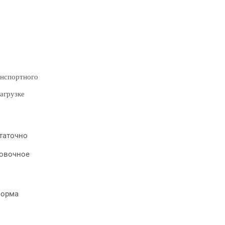
анспортного
агрузке
таточно
ковочное
форма