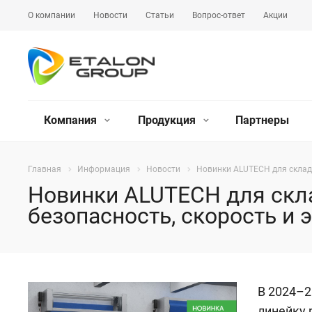
О компании
Новости
Статьи
Вопрос-ответ
Акции
Компания
Продукция
Партнеры
Главная
Информация
Новости
Новинки ALUTECH для складс
Новинки ALUTECH для скл
безопасность, скорость и
В 2024–2
линейку 