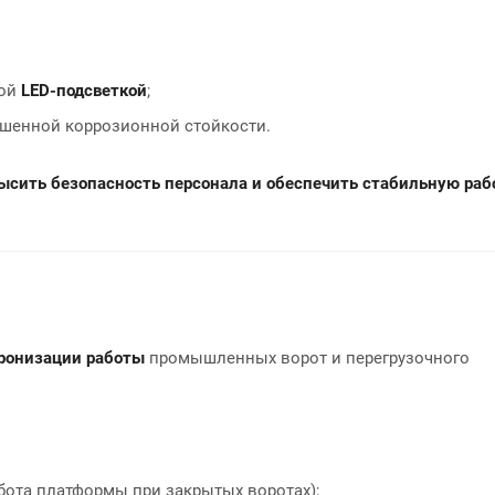
ной
LED-подсветкой
;
шенной коррозионной стойкости.
высить безопасность персонала и обеспечить стабильную раб
хронизации работы
промышленных ворот и перегрузочного
бота платформы при закрытых воротах);