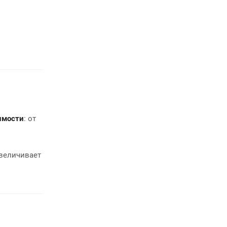
имости
: от
величивает