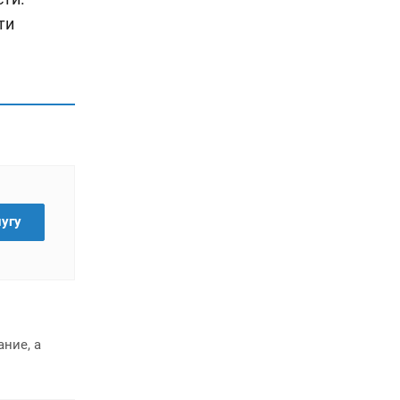
ти
лугу
ние, а