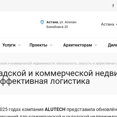
Астана
, ул. Алихан
Астана
Бокейхана 20
Услуги
Проекты
Архитекторам
Дил
кой и коммерческой недвижимости: безопасность, скорость и эффективная 
адской и коммерческой недв
 эффективная логистика
025 годах компания
ALUTECH
представила обновлё
решений для коммерческой и складской недвижимос