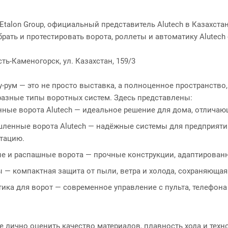
Etalon Group, официальный представитель Alutech в Казахста
рать и протестировать ворота, роллеты и автоматику Alutech
Усть-Каменогорск, ул. Казахстан, 159/3
рум — это не просто выставка, а полноценное пространство, 
разные типы воротных систем. Здесь представлены:
ные ворота Alutech — идеальное решение для дома, отличаю
енные ворота Alutech — надёжные системы для предприятий
тацию.
е и распашные ворота — прочные конструкции, адаптированн
 — компактная защита от пыли, ветра и холода, сохраняющая
ика для ворот — современное управление с пульта, телефон
е лично оценить качество материалов, плавность хода и техно