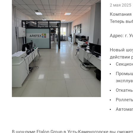
2 мая 2025
Компания 
Теперь выб
Адрес: г. 
Новый шоу-
действии 
Секцион
Промышл
эксплуа
Откатны
Роллеты
Автомат
В шоу-руме Etalon Group в Усть-Каменогорске вы сможет