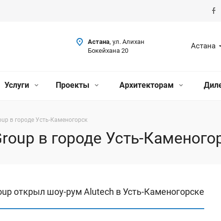
Астана
, ул. Алихан
Астана
Бокейхана 20
Услуги
Проекты
Архитекторам
Дил
oup в городе Усть-Каменогорск
roup в городе Усть-Каменого
roup открыл шоу-рум Alutech в Усть-Каменогорске