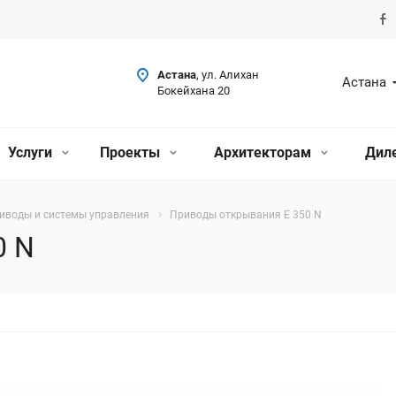
Астана
, ул. Алихан
Астана
Бокейхана 20
Услуги
Проекты
Архитекторам
Дил
иводы и системы управления
Приводы открывания E 350 N
0 N