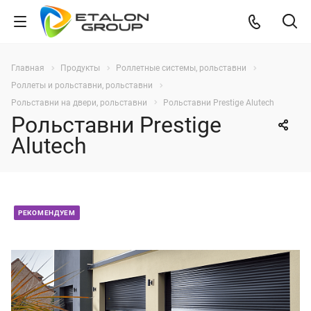
Главная
Продукты
Роллетные системы, рольставни
Роллеты и рольставни, рольставни
Рольставни на двери, рольставни
Рольставни Prestige Alutech
Рольставни Prestige
Alutech
РЕКОМЕНДУЕМ