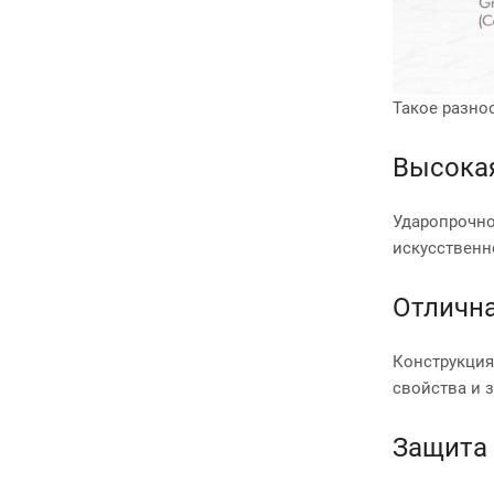
Такое разно
Высокая
Ударопрочно
искусственн
Отлична
Конструкция
свойства и 
Защита 