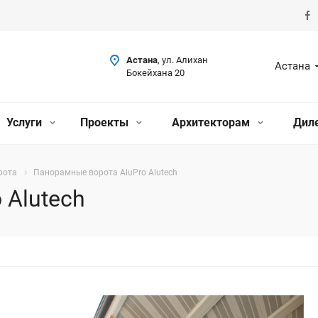
Астана
, ул. Алихан
Астана
Бокейхана 20
Услуги
Проекты
Архитекторам
Дил
рота
Панорамные ворота AluPro Alutech
 Alutech