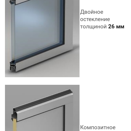
Двойное
остекление
толщиной
26 мм
Композитное