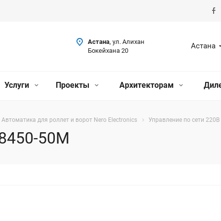
Астана
, ул. Алихан
Астана
Бокейхана 20
Услуги
Проекты
Архитекторам
Дил
Автоматика для роллет и ворот Nero Electronics
Управление по сети 220В
 8450-50M