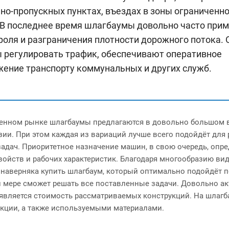
но-пропускных пунктах, въездах в зоны ограниченн
 В последнее время шлагбаумы довольно часто при
роля и разграничения плотности дорожного потока. 
 регулировать трафик, обеспечивают оперативное
ение транспорту коммунальных и других служб.
енном рынке шлагбаумы предлагаются в довольно большом
зии. При этом каждая из вариаций лучше всего подойдёт для 
задач. Приоритетное назначение машин, в свою очередь, опре
войств и рабочих характеристик. Благодаря многообразию ви
наверняка купить шлагбаум, который оптимально подойдёт 
й мере сможет решать все поставленные задачи. Довольно а
является стоимость рассматриваемых конструкций. На шлагб
укции, а также используемыми материалами.