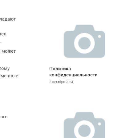
бладают
зел
.
а может
тому
Политика
конфиденциальности
ременные
2 октября 2024
кого