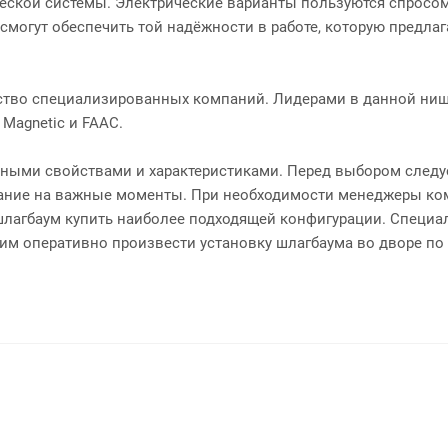
ческой системы. Электрические варианты пользуются спросо
 смогут обеспечить той надёжности в работе, которую предла
ство специализированных компаний. Лидерами в данной ниш
 Magnetic и FAAC.
ными свойствами и характеристиками. Перед выбором следу
имание на важные моменты. При необходимости менеджеры к
 шлагбаум купить наиболее подходящей конфигурации. Специ
им оперативно произвести установку шлагбаума во дворе по