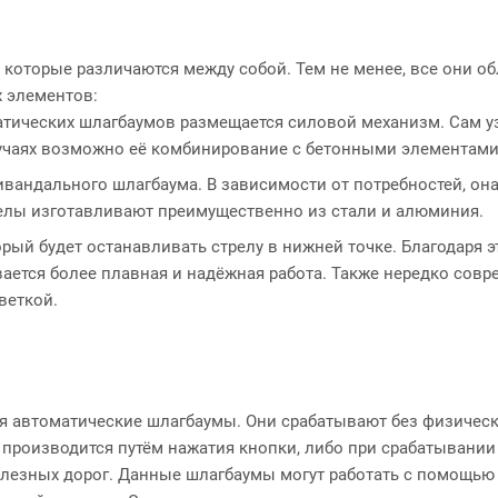
которые различаются между собой. Тем не менее, все они о
 элементов:
матических шлагбаумов размещается силовой механизм. Сам у
лучаях возможно её комбинирование с бетонными элементами
ивандального шлагбаума. В зависимости от потребностей, он
релы изготавливают преимущественно из стали и алюминия.
рый будет останавливать стрелу в нижней точке. Благодаря э
ивается более плавная и надёжная работа. Также нередко сов
веткой.
 автоматические шлагбаумы. Они срабатывают без физичес
производится путём нажатия кнопки, либо при срабатывании
елезных дорог. Данные шлагбаумы могут работать с помощью