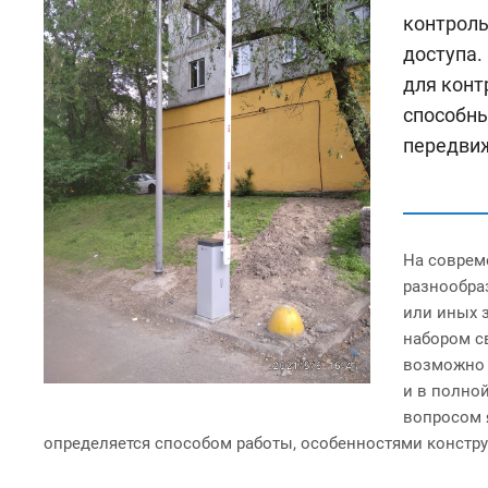
контроль
доступа.
для конт
способны
передвиж
На соврем
разнообра
или иных 
набором с
возможно 
и в полно
вопросом 
определяется способом работы, особенностями констр