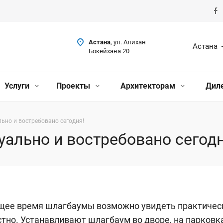
Астана
, ул. Алихан
Астана
Бокейхана 20
Услуги
Проекты
Архитекторам
Дил
льно и востребовано сегодня!
уально и востребовано сегодн
щее время шлагбаумы возможно увидеть практичес
тно. Устанавливают шлагбаум во дворе, на парковка