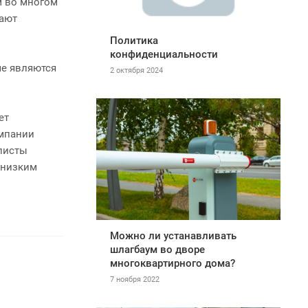
м во многом
гают
Политика
конфиденциальности
е являются
2 октября 2024
ет
омпании
алисты
 низким
Можно ли устанавливать
шлагбаум во дворе
многоквартирного дома?
7 ноября 2022