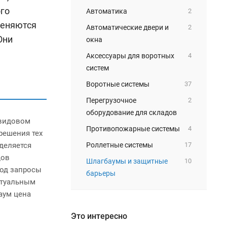
ого
Автоматика
2
меняются
Автоматические двери и
2
Они
окна
Аксессуары для воротных
4
систем
Воротные системы
37
Перегрузочное
2
оборудование для складов
 видовом
Противопожарные системы
4
решения тех
деляется
Роллетные системы
17
дов
Шлагбаумы и защитные
10
под запросы
барьеры
ктуальным
аум цена
Это интересно